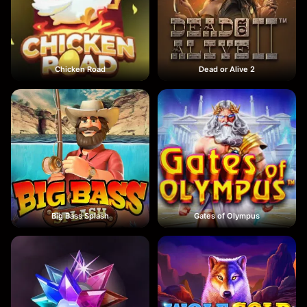
Chicken Road
Dead or Alive 2
Big Bass Splash
Gates of Olympus