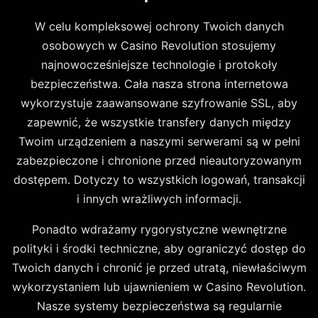
W celu kompleksowej ochrony Twoich danych
osobowych w Casino Revolution stosujemy
najnowocześniejsze technologie i protokoły
bezpieczeństwa. Cała nasza strona internetowa
wykorzystuje zaawansowane szyfrowanie SSL, aby
zapewnić, że wszystkie transfery danych między
Twoim urządzeniem a naszymi serwerami są w pełni
zabezpieczone i chronione przed nieautoryzowanym
dostępem. Dotyczy to wszystkich logowań, transakcji
i innych wrażliwych informacji.
Ponadto wdrażamy rygorystyczne wewnętrzne
polityki i środki techniczne, aby ograniczyć dostęp do
Twoich danych i chronić je przed utratą, niewłaściwym
wykorzystaniem lub ujawnieniem w Casino Revolution.
Nasze systemy bezpieczeństwa są regularnie