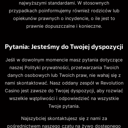
najwyższymi standardami. W stosownych
przypadkach poinformujemy również rodziców lub
opiekunów prawnych o incydencie, o ile jest to
prawnie dopuszczalne i konieczne.
Pytania: Jesteśmy do Twojej dyspozycji
Jeśli w dowolnym momencie masz pytania dotyczące
naszej Polityki prywatności, przetwarzania Twoich
danych osobowych lub Twoich praw, nie wahaj się z
nami skontaktować. Nasz oddany zespół w Revolution
Casino jest zawsze do Twojej dyspozycji, aby rozwiać
wszelkie wątpliwości i odpowiedzieć na wszystkie
Twoje pytania.
Najszybciej skontaktujesz się z nami za
pośrednictwem naszego czatu na żywo dostępnego