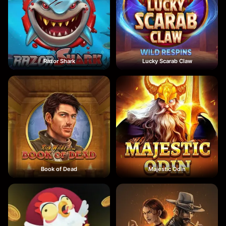
Razor Shark
Lucky Scarab Claw
Book of Dead
Majestic Odin