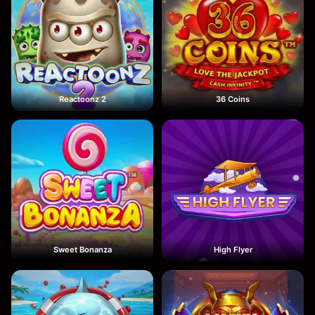
Reactoonz 2
36 Coins
Sweet Bonanza
High Flyer