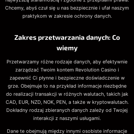
Chcemy, abyś czuł się u nas bezpiecznie i ufał naszym
praktykom w zakresie ochrony danych.
Zakres przetwarzania danych: Co
wiemy
Przetwarzamy różne rodzaje danych, aby efektywnie
zarządzać Twoim kontem Revolution Casino i
zapewnić Ci płynne i bezpieczne doświadczenie w
grze. Obejmuje to na przykład informacje niezbędne
do realizacji transakcji w różnych walutach, takich jak
CAD, EUR, NZD, NOK, PEN, a także w kryptowalutach.
Dokładny rodzaj zbieranych danych zależy od Twojej
interakcji z naszymi usługami.
Dane te obejmują między innymi osobiste informacje