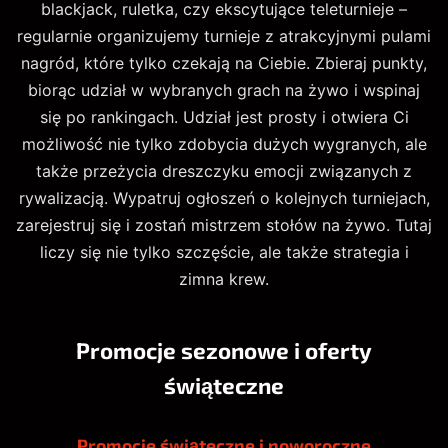
blackjack, ruletka, czy ekscytujące teleturnieje –
regularnie organizujemy turnieje z atrakcyjnymi pulami
nagród, które tylko czekają na Ciebie. Zbieraj punkty,
biorąc udział w wybranych grach na żywo i wspinaj
się po rankingach. Udział jest prosty i otwiera Ci
możliwość nie tylko zdobycia dużych wygranych, ale
także przeżycia dreszczyku emocji związanych z
rywalizacją. Wypatruj ogłoszeń o kolejnych turniejach,
zarejestruj się i zostań mistrzem stołów na żywo. Tutaj
liczy się nie tylko szczęście, ale także strategia i
zimna krew.
Promocje sezonowe i oferty
świąteczne
Promocje świąteczne i noworoczne