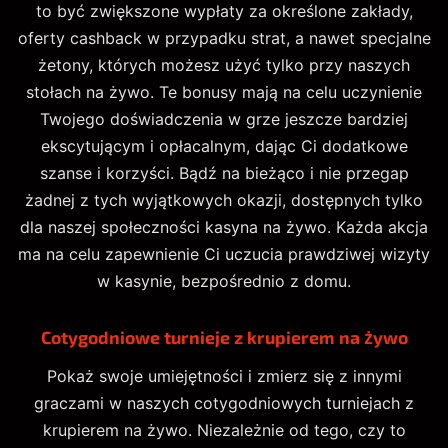
to być zwiększone wypłaty za określone zakłady,
oferty cashback w przypadku strat, a nawet specjalne
żetony, których możesz użyć tylko przy naszych
stołach na żywo. Te bonusy mają na celu uczynienie
Twojego doświadczenia w grze jeszcze bardziej
ekscytującym i opłacalnym, dając Ci dodatkowe
szanse i korzyści. Bądź na bieżąco i nie przegap
żadnej z tych wyjątkowych okazji, dostępnych tylko
dla naszej społeczności kasyna na żywo. Każda akcja
ma na celu zapewnienie Ci uczucia prawdziwej wizyty
w kasynie, bezpośrednio z domu.
Cotygodniowe turnieje z krupierem na żywo
Pokaż swoje umiejętności i zmierz się z innymi
graczami w naszych cotygodniowych turniejach z
krupierem na żywo. Niezależnie od tego, czy to