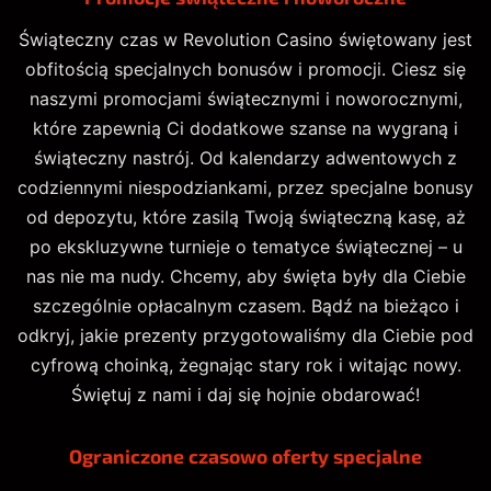
Świąteczny czas w Revolution Casino świętowany jest
obfitością specjalnych bonusów i promocji. Ciesz się
naszymi promocjami świątecznymi i noworocznymi,
które zapewnią Ci dodatkowe szanse na wygraną i
świąteczny nastrój. Od kalendarzy adwentowych z
codziennymi niespodziankami, przez specjalne bonusy
od depozytu, które zasilą Twoją świąteczną kasę, aż
po ekskluzywne turnieje o tematyce świątecznej – u
nas nie ma nudy. Chcemy, aby święta były dla Ciebie
szczególnie opłacalnym czasem. Bądź na bieżąco i
odkryj, jakie prezenty przygotowaliśmy dla Ciebie pod
cyfrową choinką, żegnając stary rok i witając nowy.
Świętuj z nami i daj się hojnie obdarować!
Ograniczone czasowo oferty specjalne