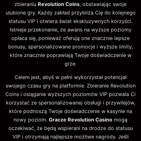
zbieraniu
Revolution Coins
, obstawiając swoje
ulubione gry. Każdy zakład przybliża Cię do kolejnego
statusu VIP i otwiera świat ekskluzywnych korzyści.
Istnieje przekonanie, że awans na wyższe poziomy
opłaca się, ponieważ oferują one znacznie lepsze
bonusy, spersonalizowane promocje i wyższe limity,
które znacznie poprawiają Twoje doświadczenie w
grze.
Celem jest, abyś w pełni wykorzystał potencjał
swojego czasu gry na platformie. Zbieranie Revolution
Coins i osiąganie wyższych poziomów VIP pozwala Ci
korzystać ze spersonalizowanej obsługi i przywilejów,
które podnoszą Twoje doświadczenie w kasynie na
nowy poziom.
Gracze Revolution Casino
mogą
oczekiwać, że będą wspierani na drodze do statusu
VIP i otrzymają najlepsze możliwe nagrody. Jeśli