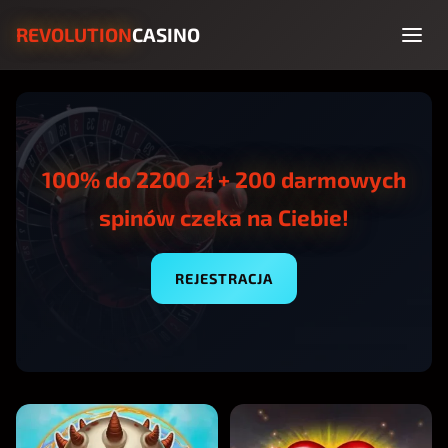
REVOLUTION
CASINO
100% do 2200 zł + 200 darmowych
spinów czeka na Ciebie!
REJESTRACJA