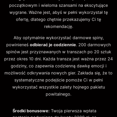
początkowym i wieloma szansami na ekscytujące
wygrane. Ważne jest, abyś w pełni wykorzystał tę
ofertę, dlatego chętnie przekazujemy Ci tę
rekomendację.
Aby optymalnie wykorzystać darmowe spiny,
powinieneś
odbierać je codziennie
. 200 darmowych
spinów jest przyznawanych w transzach po 20 sztuk
przez okres 10 dni. Każda transza jest ważna przez 24
godziny, co zapewnia codzienną dawkę emocji i
możliwość odkrywania nowych gier. Zakłada się, że to
systematyczne podejście pomoże Ci w pełni
wykorzystać wszystkie zalety hojnego pakietu
powitalnego.
Środki bonusowe:
Twoja pierwsza wpłata