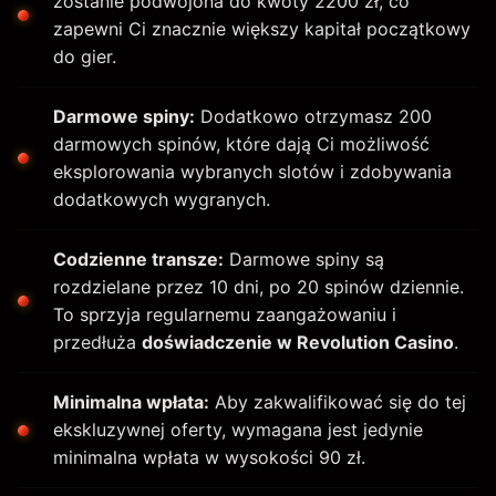
zostanie podwojona do kwoty 2200 zł, co
zapewni Ci znacznie większy kapitał początkowy
do gier.
Darmowe spiny:
Dodatkowo otrzymasz 200
darmowych spinów, które dają Ci możliwość
eksplorowania wybranych slotów i zdobywania
dodatkowych wygranych.
Codzienne transze:
Darmowe spiny są
rozdzielane przez 10 dni, po 20 spinów dziennie.
To sprzyja regularnemu zaangażowaniu i
przedłuża
doświadczenie w Revolution Casino
.
Minimalna wpłata:
Aby zakwalifikować się do tej
ekskluzywnej oferty, wymagana jest jedynie
minimalna wpłata w wysokości 90 zł.