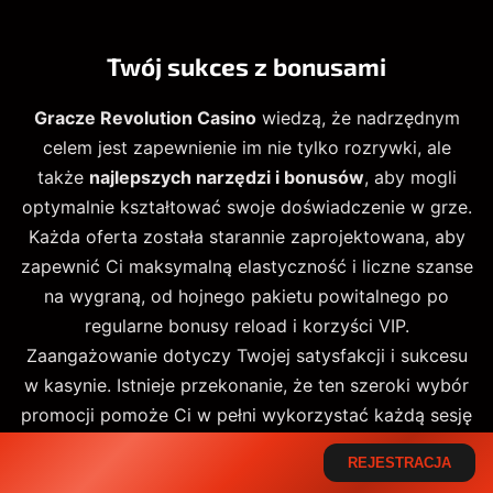
Twój sukces z bonusami
Gracze Revolution Casino
wiedzą, że nadrzędnym
celem jest zapewnienie im nie tylko rozrywki, ale
także
najlepszych narzędzi i bonusów
, aby mogli
optymalnie kształtować swoje doświadczenie w grze.
Każda oferta została starannie zaprojektowana, aby
zapewnić Ci maksymalną elastyczność i liczne szanse
na wygraną, od hojnego pakietu powitalnego po
regularne bonusy reload i korzyści VIP.
Zaangażowanie dotyczy Twojej satysfakcji i sukcesu
w kasynie. Istnieje przekonanie, że ten szeroki wybór
promocji pomoże Ci w pełni wykorzystać każdą sesję
gry i cieszyć się czasem spędzonym na platformie.
100% do 2200 zł + 200 
REJESTRACJA