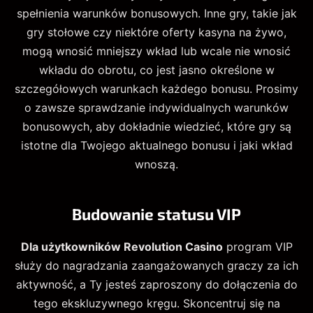
spełnienia warunków bonusowych. Inne gry, takie jak
gry stołowe czy niektóre oferty kasyna na żywo,
mogą wnosić mniejszy wkład lub wcale nie wnosić
wkładu do obrotu, co jest jasno określone w
szczegółowych warunkach każdego bonusu. Prosimy
o zawsze sprawdzanie indywidualnych warunków
bonusowych, aby dokładnie wiedzieć, które gry są
istotne dla Twojego aktualnego bonusu i jaki wkład
wnoszą.
Budowanie statusu VIP
Dla użytkowników Revolution Casino
program VIP
służy do nagradzania zaangażowanych graczy za ich
aktywność, a Ty jesteś zaproszony do dołączenia do
tego ekskluzywnego kręgu. Skoncentruj się na