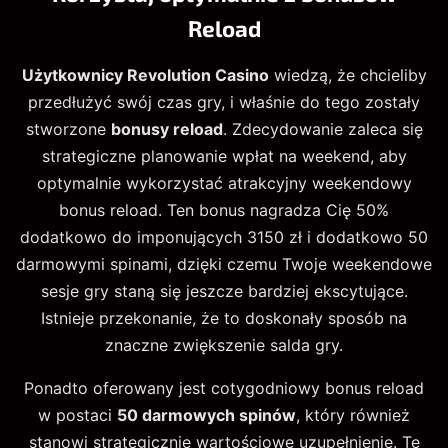
Reload
Użytkownicy Revolution Casino
wiedzą, że chcieliby
przedłużyć swój czas gry, i właśnie do tego zostały
stworzone
bonusy reload
. Zdecydowanie zaleca się
strategiczne planowanie wpłat na weekend, aby
optymalnie wykorzystać atrakcyjny weekendowy
bonus reload. Ten bonus nagradza Cię 50%
dodatkowo do imponujących 3150 zł i dodatkowo 50
darmowymi spinami, dzięki czemu Twoje weekendowe
sesje gry staną się jeszcze bardziej ekscytujące.
Istnieje przekonanie, że to doskonały sposób na
znaczne zwiększenie salda gry.
Ponadto oferowany jest cotygodniowy bonus reload
w postaci
50 darmowych spinów
, który również
stanowi strategicznie wartościowe uzupełnienie. Te