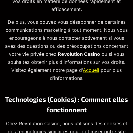
vos droits en matière de données rapidement et
efficacement.
De plus, vous pouvez vous désabonner de certaines
communications marketing à tout moment. Nous vous
encourageons à nous contacter activement si vous
avez des questions ou des préoccupations concernant
votre vie privée chez
Revolution Casino
ou si vous
souhaitez obtenir plus d'informations sur vos droits.
Visitez également notre page d'
Accueil
pour plus
d'informations.
Technologies (Cookies) : Comment elles
fonctionnent
Chez Revolution Casino, nous utilisons des cookies et
des technologies similaires pour optimiser notre site