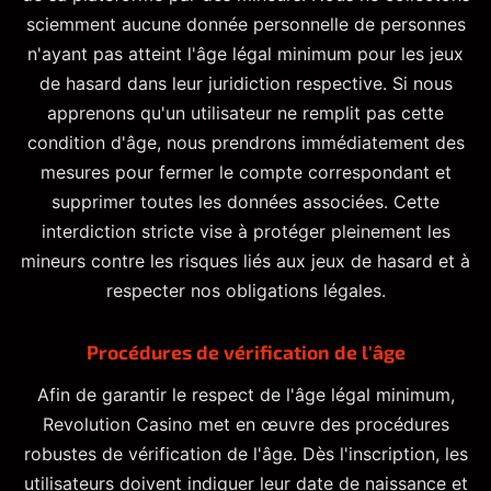
sciemment aucune donnée personnelle de personnes
n'ayant pas atteint l'âge légal minimum pour les jeux
de hasard dans leur juridiction respective. Si nous
apprenons qu'un utilisateur ne remplit pas cette
condition d'âge, nous prendrons immédiatement des
mesures pour fermer le compte correspondant et
supprimer toutes les données associées. Cette
interdiction stricte vise à protéger pleinement les
mineurs contre les risques liés aux jeux de hasard et à
respecter nos obligations légales.
Procédures de vérification de l'âge
Afin de garantir le respect de l'âge légal minimum,
Revolution Casino met en œuvre des procédures
robustes de vérification de l'âge. Dès l'inscription, les
utilisateurs doivent indiquer leur date de naissance et