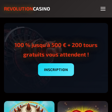
REVOLUTION
CASINO
100 % jusqu'à 500 € + 200 tours
gratuits vous attendent !
INSCRIPTION