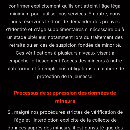
confirmer explicitement qu'ils ont atteint l'âge légal
minimum pour utiliser nos services. En outre, nous
nous réservons le droit de demander des preuves
d'identité et d'âge supplémentaires si nécessaire ou à
un stade ultérieur, notamment lors du traitement des
retraits ou en cas de suspicion fondée de minorité.
Ces vérifications à plusieurs niveaux visent à
empêcher efficacement l'accès des mineurs à notre
plateforme et à remplir nos obligations en matière de
protection de la jeunesse.
Processus de suppression des données de
mineurs
Si, malgré nos procédures strictes de vérification de
l'âge et l'interdiction explicite de la collecte de
données auprès des mineurs, il est constaté que des