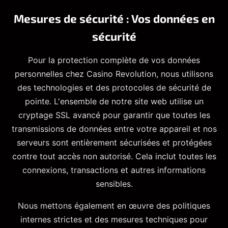
Mesures de sécurité : Vos données en
sécurité
Pour la protection complète de vos données
personnelles chez Casino Revolution, nous utilisons
des technologies et des protocoles de sécurité de
pointe. L'ensemble de notre site web utilise un
cryptage SSL avancé pour garantir que toutes les
transmissions de données entre votre appareil et nos
serveurs sont entièrement sécurisées et protégées
contre tout accès non autorisé. Cela inclut toutes les
connexions, transactions et autres informations
sensibles.
Nous mettons également en œuvre des politiques
internes strictes et des mesures techniques pour