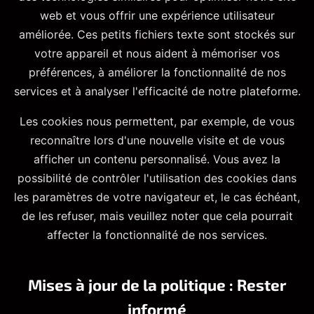
web et vous offrir une expérience utilisateur
améliorée. Ces petits fichiers texte sont stockés sur
votre appareil et nous aident à mémoriser vos
préférences, à améliorer la fonctionnalité de nos
services et à analyser l'efficacité de notre plateforme.
Les cookies nous permettent, par exemple, de vous
reconnaître lors d'une nouvelle visite et de vous
afficher un contenu personnalisé. Vous avez la
possibilité de contrôler l'utilisation des cookies dans
les paramètres de votre navigateur et, le cas échéant,
de les refuser, mais veuillez noter que cela pourrait
affecter la fonctionnalité de nos services.
Mises à jour de la politique : Rester
informé