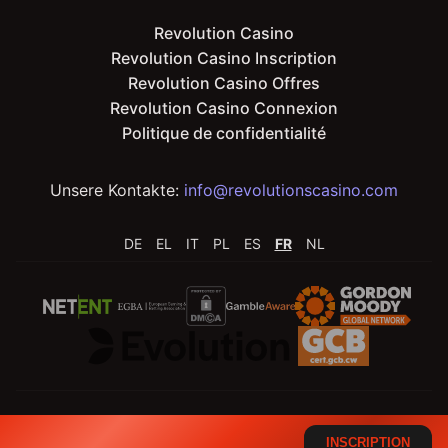
Revolution Casino
Revolution Casino Inscription
Revolution Casino Offres
Revolution Casino Connexion
Politique de confidentialité
Unsere Kontakte:
info@revolutionscasino.com
DE
EL
IT
PL
ES
FR
NL
© Copyright 2026 Revolution Casino. Tous droits réservés.
100 % jusqu'à 500 
INSCRIPTION