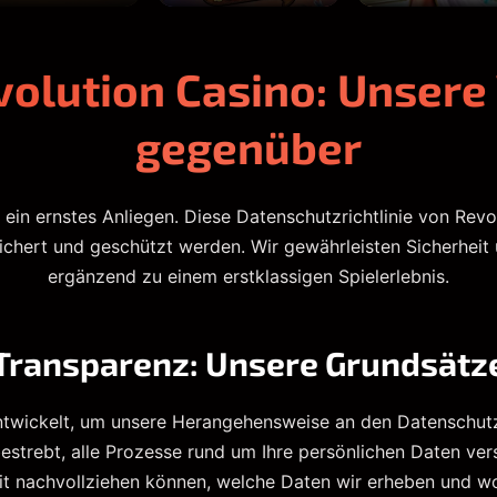
olution Casino: Unsere
gegenüber
 ein ernstes Anliegen. Diese Datenschutzrichtlinie von Revol
hert und geschützt werden. Wir gewährleisten Sicherheit u
ergänzend zu einem erstklassigen Spielerlebnis.
Transparenz: Unsere Grundsätz
twickelt, um unsere Herangehensweise an den Datenschutz b
strebt, alle Prozesse rund um Ihre persönlichen Daten verst
eit nachvollziehen können, welche Daten wir erheben und 