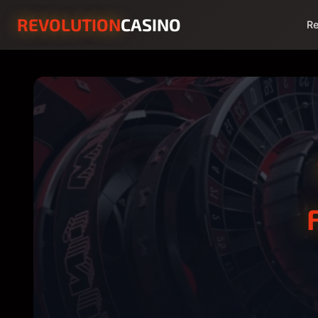
REVOLUTION
CASINO
Re