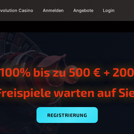
volution Casino
Anmelden
Angebote
Login
100% bis zu 500 € + 20
Freispiele warten auf Sie
REGISTRIERUNG