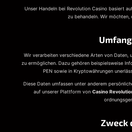
Unser Handeln bei Revolution Casino basiert au
zu behandeln. Wir möchten, d
Umfang 
Wir verarbeiten verschiedene Arten von Daten, u
zu ermöglichen. Dazu gehören beispielsweise In
PEN sowie in Kryptowährungen unerlässl
Diese Daten umfassen unter anderem persönliche 
auf unserer Plattform von
Casino Revolutio
ordnungsgem
Zweck d