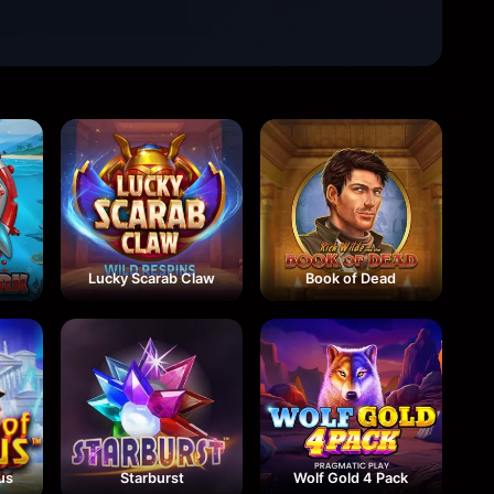
Lucky Scarab Claw
Book of Dead
us
Starburst
Wolf Gold 4 Pack