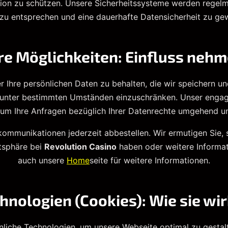
ion zu schützen. Unsere Sicherheitssysteme werden regelmä
zu entsprechen und eine dauerhafte Datensicherheit zu gew
re Möglichkeiten: Einfluss neh
er Ihre persönlichen Daten zu behalten, die wir speichern u
g unter bestimmten Umständen einzuschränken. Unser engag
 um Ihre Anfragen bezüglich Ihrer Datenrechte umgehend un
munikationen jederzeit abbestellen. Wir ermutigen Sie, si
tsphäre bei
Revolution Casino
haben oder weitere Informat
auch unsere
Home
seite für weitere Informationen.
hnologien (Cookies): Wie sie wi
nliche Technologien, um unsere Webseite optimal zu gestal