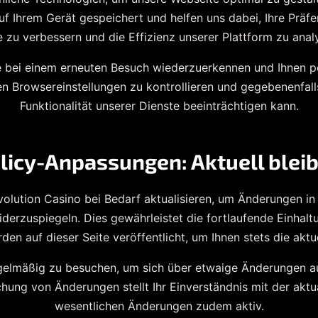
f Ihrem Gerät gespeichert und helfen uns dabei, Ihre Präfe
e zu verbessern und die Effizienz unserer Plattform zu analy
e bei einem erneuten Besuch wiederzuerkennen und Ihnen per
n Browsereinstellungen zu kontrollieren und gegebenenfall
Funktionalität unserer Dienste beeinträchtigen kann.
licy-Anpassungen: Aktuell blei
evolution Casino bei Bedarf aktualisieren, um Änderungen i
erzuspiegeln. Dies gewährleistet die fortlaufende Einhalt
en auf dieser Seite veröffentlicht, um Ihnen stets die aktu
egelmäßig zu besuchen, um sich über etwaige Änderungen au
ung von Änderungen stellt Ihr Einverständnis mit der aktuali
wesentlichen Änderungen zudem aktiv.