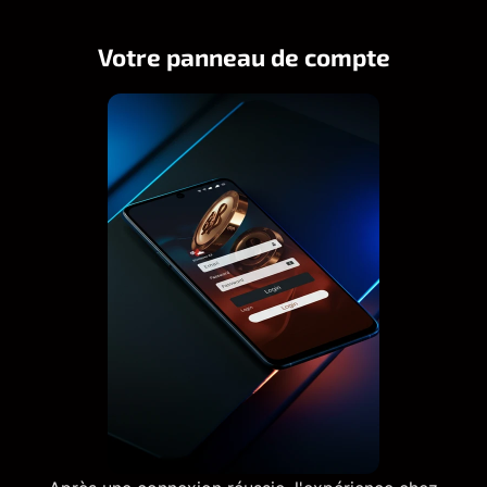
Votre panneau de compte