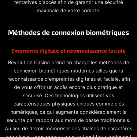
tentatives d'accès afin de garantir une sécurité
maximale de votre compte.
Méthodes de connexion biométriques
Empreinte digitale et reconnaissance faciale
Revolution Casino prend en charge les méthodes de
connexion biométriques modernes telles que la
reconnaissance d'empreintes digitales et faciale, afin
de vous offrir un accès encore plus pratique et
sécurisé. Ces technologies utilisent vos
caractéristiques physiques uniques comme clés
numériques, ce qui augmente considérablement la
sécurité par rapport aux mots de passe traditionnels.
Au lieu de devoir mémoriser des chaînes de caractères
complexes, vous pouvez vous authentifier simplement