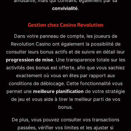
amusante, mais qui convainc également par sa
convivialité
.
Gestion chez Casino Revolution
Dans votre panneau de compte, les joueurs de
Revolution Casino ont également la possibilité de
consulter leurs bonus actifs et de suivre en détail leur
progression de mise
. Une transparence totale sur les
activités des bonus est offerte, afin que vous sachiez
exactement où vous en êtes par rapport aux
conditions de déblocage. Cette fonctionnalité vous
permet une
meilleure planification
de votre stratégie
de jeu et vous aide à tirer le meilleur parti de vos
bonus.
De plus, vous pouvez consulter vos transactions
passées, vérifier vos limites et les ajuster si