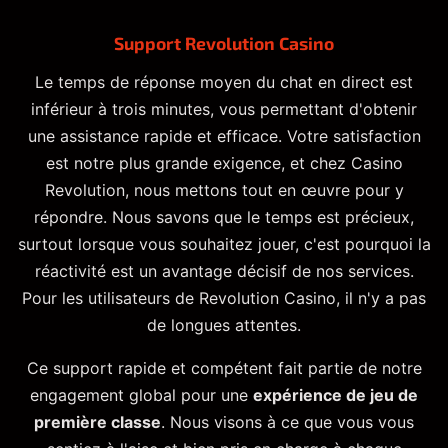
Support Revolution Casino
Le temps de réponse moyen du chat en direct est
inférieur à trois minutes, vous permettant d'obtenir
une assistance rapide et efficace. Votre satisfaction
est notre plus grande exigence, et chez Casino
Revolution, nous mettons tout en œuvre pour y
répondre. Nous savons que le temps est précieux,
surtout lorsque vous souhaitez jouer, c'est pourquoi la
réactivité est un avantage décisif de nos services.
Pour les utilisateurs de Revolution Casino, il n'y a pas
de longues attentes.
Ce support rapide et compétent fait partie de notre
engagement global pour une
expérience de jeu de
première classe
. Nous visons à ce que vous vous