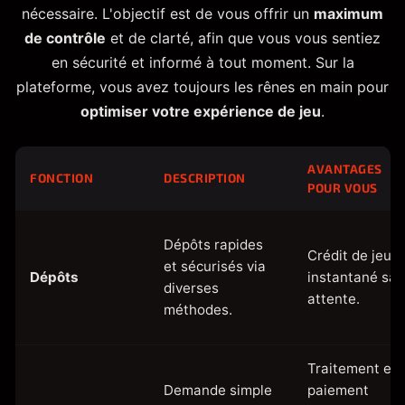
nécessaire. L'objectif est de vous offrir un
maximum
de contrôle
et de clarté, afin que vous vous sentiez
en sécurité et informé à tout moment. Sur la
plateforme, vous avez toujours les rênes en main pour
optimiser votre expérience de jeu
.
AVANTAGES
FONCTION
DESCRIPTION
POUR VOUS
Dépôts rapides
Crédit de jeu
et sécurisés via
Dépôts
instantané sa
diverses
attente.
méthodes.
Traitement et
Demande simple
paiement