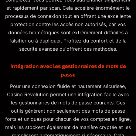
et rapidement par scan. Cela accélère énormément le
processus de connexion tout en offrant une excellente
protection contre les accès non autorisés, car vos
données biométriques sont extrêmement difficiles à
falsifier ou à dupliquer. Profitez du confort et de la
sécurité avancée qu'offrent ces méthodes.
Intégration avec les gestionnaires de mots de
passe
Pour une connexion fluide et hautement sécurisée,
Casino Revolution permet une intégration facile avec
les gestionnaires de mots de passe courants. Ces
outils génèrent non seulement des mots de passe
forts et uniques pour chacun de vos comptes en ligne,
mais les stockent également de manière cryptée et les
remplissent automatiquement si nécessaire. Cela