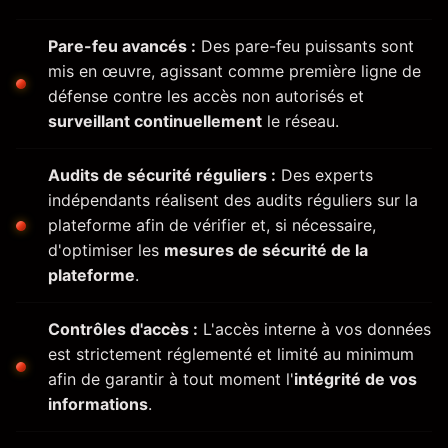
Pare-feu avancés :
Des pare-feu puissants sont
mis en œuvre, agissant comme première ligne de
défense contre les accès non autorisés et
surveillant continuellement
le réseau.
Audits de sécurité réguliers :
Des experts
indépendants réalisent des audits réguliers sur la
plateforme afin de vérifier et, si nécessaire,
d'optimiser les
mesures de sécurité de la
plateforme
.
Contrôles d'accès :
L'accès interne à vos données
est strictement réglementé et limité au minimum
afin de garantir à tout moment l'
intégrité de vos
informations
.