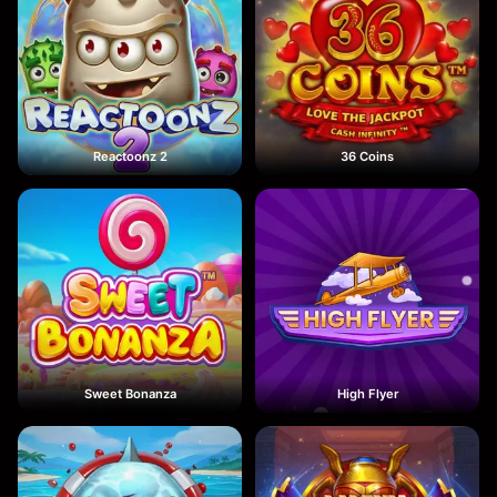
Reactoonz 2
36 Coins
Sweet Bonanza
High Flyer