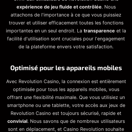
expérience de jeu fluide et contrôlée
. Nous
attachons de l'importance à ce que vous puissiez
trouver et utiliser efficacement toutes les fonctions
importantes en un seul endroit. La
transparence
et la
facilité d'utilisation sont cruciales pour l'engagement
de la plateforme envers votre satisfaction.
Optimisé pour les appareils mobiles
Avec Revolution Casino, la connexion est entièrement
optimisée pour tous les appareils mobiles, vous
offrant une flexibilité maximale. Que vous utilisiez un
smartphone ou une tablette, votre accès aux jeux de
Revolution Casino est toujours sécurisé, rapide et
convivial
. Nous savons que de nombreux utilisateurs
sont en déplacement, et Casino Revolution souhaite