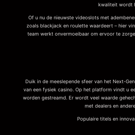
kwaliteit wordt
Of u nu de nieuwste videoslots met adembeneme
zoals blackjack en roulette waardeert – hier vi
team werkt onvermoeibaar om ervoor te zorgen 
Duik in de meeslepende sfeer van het Next-Gen 
van een fysiek casino. Op het platform vindt u ee
worden gestreamd. Er wordt veel waarde gehecht a
met dealers en andere 
Populaire titels en inno