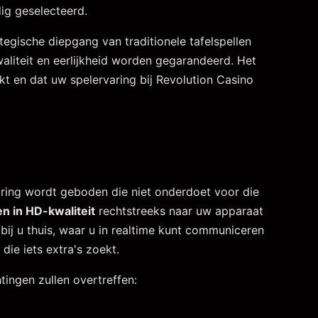
ig geselecteerd.
egische diepgang van traditionele tafelspellen
liteit en eerlijkheid worden gegarandeerd. Het
t en dat uw spelervaring bij Revolution Casino
aring wordt geboden die niet onderdoet voor die
n in HD-kwaliteit
rechtstreeks naar uw apparaat
bij u thuis, waar u in realtime kunt communiceren
die iets extra's zoekt.
ingen zullen overtreffen: