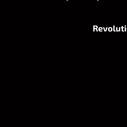
Revolut