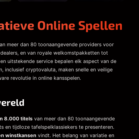
atieve Online Spellen
van meer dan 80 toonaangevende providers voor
dealers, en van royale welkomstpakketten tot
d en uitstekende service bepalen elk aspect van de
inclusief cryptovaluta, maken snelle en veilige
are revolutie in online kansspelen.
wereld
 8.000 titels
van meer dan 80 toonaangevende
en tijdloze tafelspelklassiekers te presenteren.
en winstkansen
vindt. Het belang van variatie en