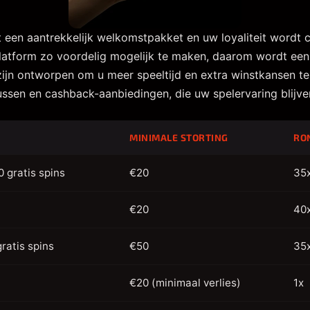
 een aantrekkelijk welkomstpakket en uw loyaliteit wordt
platform zo voordelig mogelijk te maken, daarom wordt ee
ijn ontworpen om u meer speeltijd en extra winstkansen te
ssen en cashback-aanbiedingen, die uw spelervaring blijven
MINIMALE STORTING
RO
 gratis spins
€20
35x
€20
40x
ratis spins
€50
35x
€20 (minimaal verlies)
1x