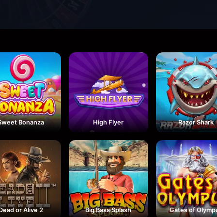
Sweet Bonanza
High Flyer
Razor Shark
Dead or Alive 2
Big Bass Splash
Gates of Olymp