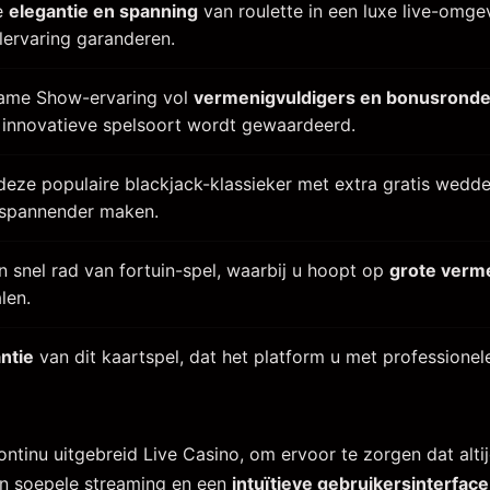
e
elegantie en spanning
van roulette in een luxe live-omge
lervaring garanderen.
ame Show-ervaring vol
vermenigvuldigers en bonusrond
 innovatieve spelsoort wordt gewaardeerd.
deze populaire blackjack-klassieker met extra gratis wed
 spannender maken.
 snel rad van fortuin-spel, waarbij u hoopt op
grote verm
len.
antie
van dit kaartspel, dat het platform u met professionele
tinu uitgebreid Live Casino, om ervoor te zorgen dat alti
n soepele streaming en een
intuïtieve gebruikersinterface