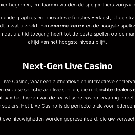
 hier begrepen, en daarom worden de spelpartners zorgvuld
nde graphics en innovatieve functies verkiest, of de strat
ndt u wat u zoekt. Een
enorme keuze
en de hoogste spelkwa
dat u altijd toegang heeft tot de beste spellen op de mark
altijd van het hoogste niveau blijft.
Next-Gen Live Casino
Live Casino, waar een authentieke en interactieve spelerv
n exquise selectie aan live spellen, die met
echte dealers e
an het bieden van de realistische casino-ervaring direct 
spelers. Het Live Casino is de perfecte plek voor iedereen 
vatieve nieuwigheden worden gepresenteerd, die uw verwacht