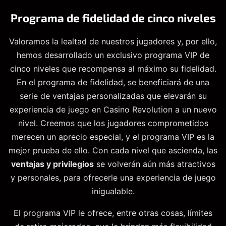
Programa de fidelidad de cinco niveles
Valoramos la lealtad de nuestros jugadores y, por ello,
hemos desarrollado un exclusivo programa VIP de
cinco niveles que recompensa al máximo su fidelidad.
En el programa de fidelidad, se beneficiará de una
serie de ventajas personalizadas que elevarán su
experiencia de juego en Casino Revolution a un nuevo
nivel. Creemos que los jugadores comprometidos
merecen un aprecio especial, y el programa VIP es la
mejor prueba de ello. Con cada nivel que ascienda, las
ventajas y privilegios
se volverán aún más atractivos
y personales, para ofrecerle una experiencia de juego
inigualable.
El programa VIP le ofrece, entre otras cosas, límites