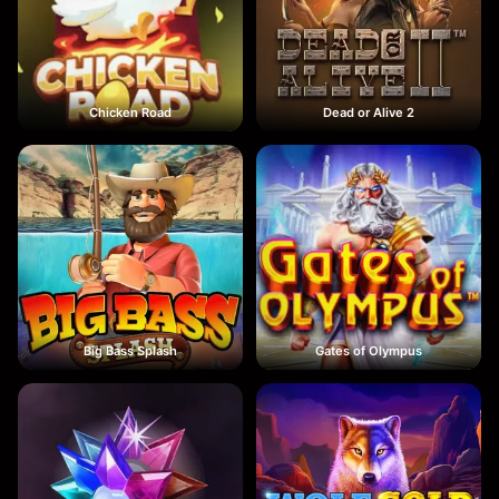
Chicken Road
Dead or Alive 2
Big Bass Splash
Gates of Olympus