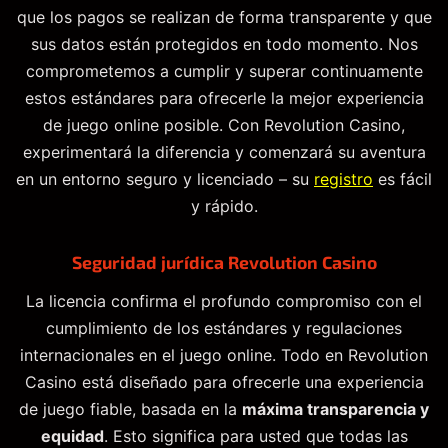
que los pagos se realizan de forma transparente y que
sus datos están protegidos en todo momento. Nos
comprometemos a cumplir y superar continuamente
estos estándares para ofrecerle la mejor experiencia
de juego online posible. Con Revolution Casino,
experimentará la diferencia y comenzará su aventura
en un entorno seguro y licenciado – su
registro
es fácil
y rápido.
Seguridad jurídica Revolution Casino
La licencia confirma el profundo compromiso con el
cumplimiento de los estándares y regulaciones
internacionales en el juego online. Todo en Revolution
Casino está diseñado para ofrecerle una experiencia
de juego fiable, basada en la
máxima transparencia y
equidad
. Esto significa para usted que todas las