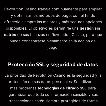
Revolution Casino trabaja continuamente para ampliar
y optimizar los métodos de pago, con el fin de
ofrecerle siempre las mejores y más seguras opciones
disponibles. El objetivo es permitirle una
gestión sin
estrés
de sus finanzas en Revolution Casino, para que
pueda concentrarse plenamente en la acción del
juego.
Protección SSL y seguridad de datos
La prioridad de Revolution Casino es la seguridad y la
protección de sus datos personales. Se utilizan las
más modernas
tecnologías de cifrado SSL
para
garantizar que toda su información sensible y sus
transacciones estén siempre protegidas de forma