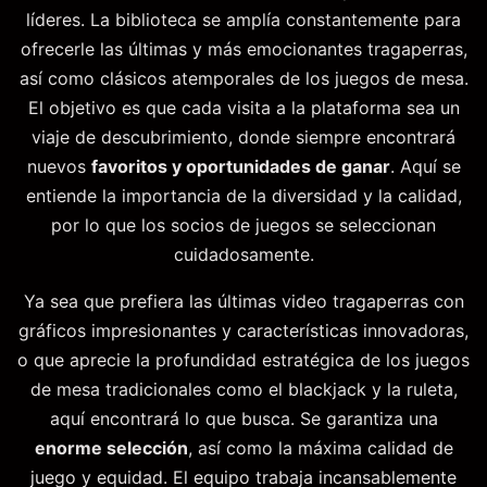
líderes. La biblioteca se amplía constantemente para
ofrecerle las últimas y más emocionantes tragaperras,
así como clásicos atemporales de los juegos de mesa.
El objetivo es que cada visita a la plataforma sea un
viaje de descubrimiento, donde siempre encontrará
nuevos
favoritos y oportunidades de ganar
. Aquí se
entiende la importancia de la diversidad y la calidad,
por lo que los socios de juegos se seleccionan
cuidadosamente.
Ya sea que prefiera las últimas video tragaperras con
gráficos impresionantes y características innovadoras,
o que aprecie la profundidad estratégica de los juegos
de mesa tradicionales como el blackjack y la ruleta,
aquí encontrará lo que busca. Se garantiza una
enorme selección
, así como la máxima calidad de
juego y equidad. El equipo trabaja incansablemente