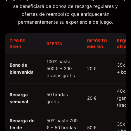
se beneficiará de bonos de recarga regulares y
ofertas de reembolso que enriquecerán
permanentemente su experiencia de juego.
TIPO DE
DEPÓSITO
REQUIS
OFERTA
BONO
MÍNIMO
APUES
100% hasta
Bono de
35x (d
500 € + 200
20 €
bienvenida
+ bono
tiradas gratis
40x
Recarga
50 tiradas
20 €
(ganan
semanal
gratis
tirada
Recarga de
50% hasta 700
35x (d
fin de
€ + 50 tiradas
50 €