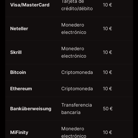
Tarjeta de
Visa/MasterCard
10 €
4
crédito/débito
Monedero
Neteller
10 €
5
electrónico
Monedero
Skrill
10 €
5
electrónico
Bitcoin
Criptomoneda
10 €
Si
Ethereum
Criptomoneda
10 €
Si
Transferencia
Banküberweisung
50 €
Si
bancaria
Monedero
MiFinity
10 €
2
electrónico