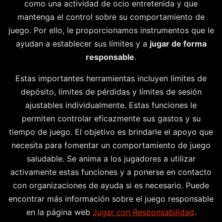
como una actividad de ocio entretenida y que
mantenga el control sobre su comportamiento de
juego. Por ello, le proporcionamos instrumentos que le
ayudan a establecer sus límites y a
jugar de forma
responsable
.
Estas importantes herramientas incluyen límites de
depósito, límites de pérdidas y límites de sesión
ajustables individualmente. Estas funciones le
permiten controlar eficazmente sus gastos y su
tiempo de juego. El objetivo es brindarle el apoyo que
necesita para fomentar un comportamiento de juego
saludable. Se anima a los jugadores a utilizar
activamente estas funciones y a ponerse en contacto
con organizaciones de ayuda si es necesario. Puede
encontrar más información sobre el juego responsable
en la página web
Jugar con Responsabilidad
.