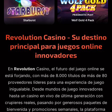
Starburst
Wolf Gold 4 Pack
Revolution Casino - Su destino
principal para juegos online
innovadores
En
Revolution
Casino, el futuro del juego online se
está forjando, con más de 8.000 títulos de más de 80
proveedores líderes para una experiencia de juego
inigualable. Desde mundos de juego innovadores
hasta un casino en vivo de última generación con
crupieres reales, pasando por generosos paquetes de
bienvenida y promociones semanales, la plataforma