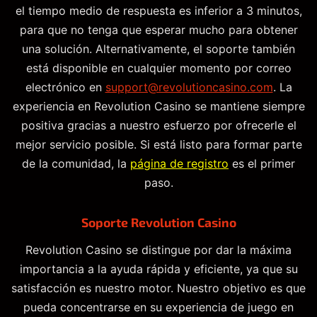
el tiempo medio de respuesta es inferior a 3 minutos,
para que no tenga que esperar mucho para obtener
una solución. Alternativamente, el soporte también
está disponible en cualquier momento por correo
electrónico en
support@revolutioncasino.com
. La
experiencia en Revolution Casino se mantiene siempre
positiva gracias a nuestro esfuerzo por ofrecerle el
mejor servicio posible. Si está listo para formar parte
de la comunidad, la
página de registro
es el primer
paso.
Soporte Revolution Casino
Revolution Casino se distingue por dar la máxima
importancia a la ayuda rápida y eficiente, ya que su
satisfacción es nuestro motor. Nuestro objetivo es que
pueda concentrarse en su experiencia de juego en