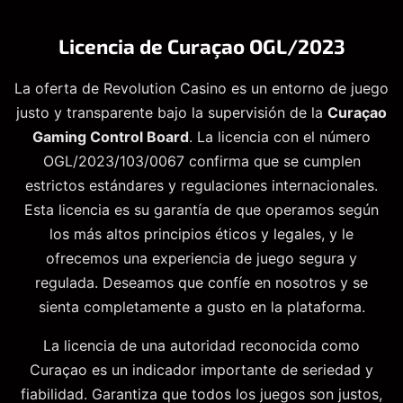
Licencia de Curaçao OGL/2023
La oferta de Revolution Casino es un entorno de juego
justo y transparente bajo la supervisión de la
Curaçao
Gaming Control Board
. La licencia con el número
OGL/2023/103/0067 confirma que se cumplen
estrictos estándares y regulaciones internacionales.
Esta licencia es su garantía de que operamos según
los más altos principios éticos y legales, y le
ofrecemos una experiencia de juego segura y
regulada. Deseamos que confíe en nosotros y se
sienta completamente a gusto en la plataforma.
La licencia de una autoridad reconocida como
Curaçao es un indicador importante de seriedad y
fiabilidad. Garantiza que todos los juegos son justos,