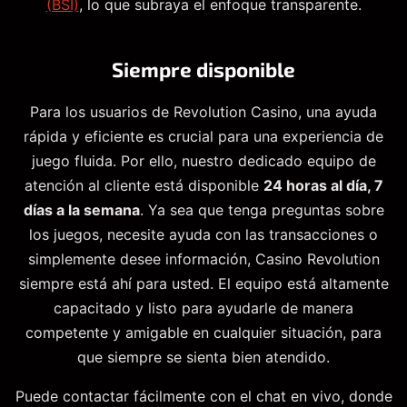
(BSI)
, lo que subraya el enfoque transparente.
Siempre disponible
Para los usuarios de Revolution Casino, una ayuda
rápida y eficiente es crucial para una experiencia de
juego fluida. Por ello, nuestro dedicado equipo de
atención al cliente está disponible
24 horas al día, 7
días a la semana
. Ya sea que tenga preguntas sobre
los juegos, necesite ayuda con las transacciones o
simplemente desee información, Casino Revolution
siempre está ahí para usted. El equipo está altamente
capacitado y listo para ayudarle de manera
competente y amigable en cualquier situación, para
que siempre se sienta bien atendido.
Puede contactar fácilmente con el chat en vivo, donde